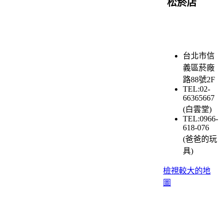
松菸店
台北市信
義區菸廠
路88號2F
TEL:02-
66365667
(白雲堂)
TEL:0966-
618-076
(爸爸的玩
具)
檢視較大的地
圖