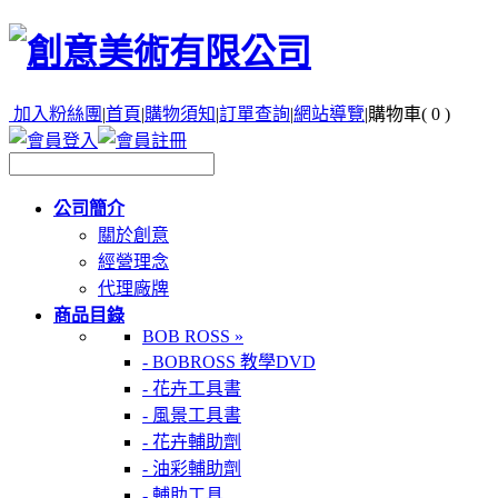
加入粉絲團
|
首頁
|
購物須知
|
訂單查詢
|
網站導覽
|
購物車(
0
)
公司簡介
關於創意
經營理念
代理廠牌
商品目錄
BOB ROSS »
- BOBROSS 教學DVD
- 花卉工具書
- 風景工具書
- 花卉輔助劑
- 油彩輔助劑
- 輔助工具