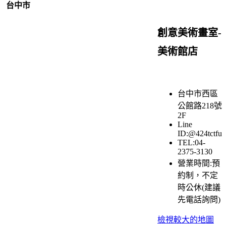
台中市
創意美術畫室-
美術館店
台中市西區
公館路218號
2F
Line
ID:@424tctfu
TEL:04-
2375-3130
營業時間:預
約制，不定
時公休(建議
先電話詢問)
檢視較大的地圖