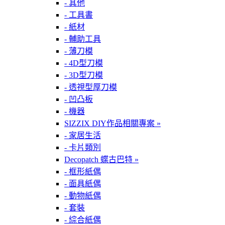
- 其他
- 工具書
- 紙材
- 輔助工具
- 薄刀模
- 4D型刀模
- 3D型刀模
- 透視型厚刀模
- 凹凸板
- 機器
SIZZIX DIY作品相關專案 »
- 家居生活
- 卡片類別
Decopatch 蝶古巴特 »
- 框形紙偶
- 面具紙偶
- 動物紙偶
- 套裝
- 綜合紙偶