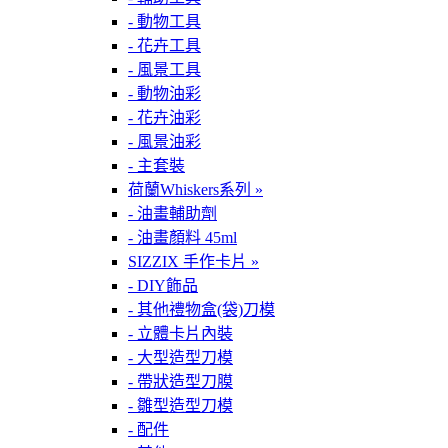
- 動物工具
- 花卉工具
- 風景工具
- 動物油彩
- 花卉油彩
- 風景油彩
- 主套裝
荷蘭Whiskers系列 »
- 油畫輔助劑
- 油畫顏料 45ml
SIZZIX 手作卡片 »
- DIY飾品
- 其他禮物盒(袋)刀模
- 立體卡片內裝
- 大型造型刀模
- 帶狀造型刀膜
- 雛型造型刀模
- 配件